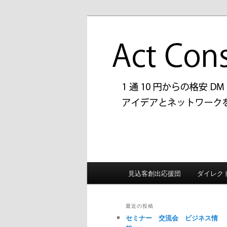
メ
1通10円からの格安DM「拝
イ
上げUPをお手伝いしておりま
ン
アクトコンサ
コ
客創出応援団
ン
テ
ン
ツ
へ
移
動
メ
見込客創出応援団
ダイレク
イ
ン
メ
最近の投稿
ニ
セミナー 交流会 ビジネス情