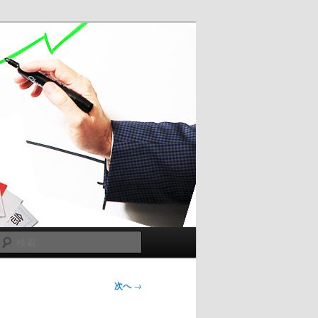
検
索
次へ
→