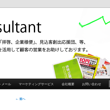
啓、企業様便」、見込み客創出応援団などアイデアを駆使してお客様の売り
す。
ルタント 格安DM発送、見込み
トメール
マーケティングサービス
会社概要
お問い合わせ
投
←
前へ
稿