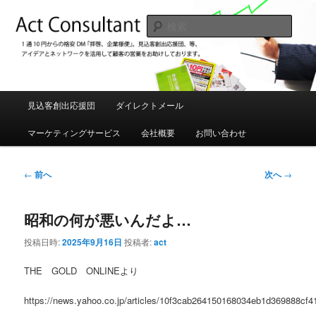
メ
1通10円からの格安DM「拝啓、企業様便」、見込み客創出応援団などアイデ
アを駆使してお客様の売り上げUPをお手伝いしております。
イ
検
ン
索
コ
アクトコンサルタント 格安DM発
ン
送、見込み客創出応援団
テ
ン
メ
見込客創出応援団
ダイレクトメール
ツ
イ
へ
ン
マーケティングサービス
会社概要
お問い合わせ
移
メ
動
ニ
ュ
投
←
前へ
次へ
→
ー
稿
ナ
昭和の何が悪いんだよ…
ビ
ゲ
投稿日時:
2025年9月16日
投稿者:
act
ー
シ
THE GOLD ONLINEより
ョ
ン
https://news.yahoo.co.jp/articles/10f3cab264150168034eb1d369888cf4