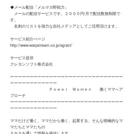
◆メール配信「メルマガ即戦力」
メールの配信サービスです。２０００円/月で配信数無制限で
す。
名刺のリストを強力な自社メディアとしてご活用頂けます。
サービス紹介ページ
http://www.warpstream.co.jp/ag/act/
サービス提供
クレヨンソフト株式会社
ーーーーーーーーーーーーーーーーーーーーーーーーーーーーー
ーーーーーーーーーーーー
Ｐｏｗｅｒ Ｗｏｍｅｎ 働くママへア
プローチ
ーーーーーーーーーーーーーーーーーーーーーーーーーーーーー
ーーーーーーーーーーーー
ママだけど働く、ママだから働く、起業する、そんな積極的なマ
マたちとママたちの
ＳＮＳを通して情報を発信します。