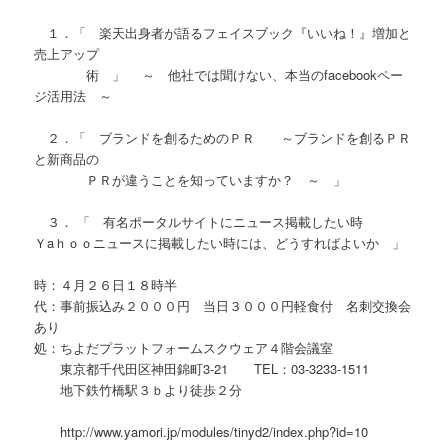
１．「 楽天出身者が語るフェイスブック『いいね！』増加と
売上アップ
術 」 ～ 他社では聞けない、本当のfacebookペー
ジ活用法 ～
２．「 ブランドを創るためのＰＲ ～ブランドを創るＰＲ
と新商品の
ＰＲが違うことを知っていますか？ ～ 」
３． 「 有名ポータルサイトにニュース掲載したい時
Ｙaｈｏｏニュースに掲載したい時には、どうすればよいか 」
時：４月２６日１８時半
代：事前振込み２０００円 当日３０００円軽食付 名刺交換会
あり
処：ちよだプラットフォームスクウェア４階会議室
東京都千代田区神田錦町3‐21 TEL：03-3233-1511
地下鉄竹橋駅３ｂより徒歩２分
http://www.yamori.jp/modules/tinyd2/index.php?id=10