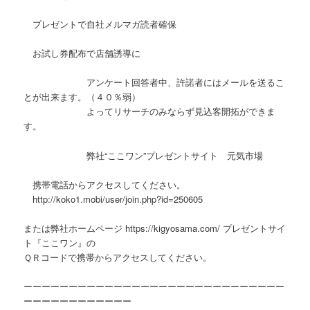
プレゼントで自社メルマガ読者確保
お試し券配布で店舗誘導に
アンケート回答者中、許諾者にはメールを送るこ
とが出来ます。（４０％弱）
よってリサーチのみならず見込客開拓ができま
す。
弊社“ここワン”プレゼントサイト 元気市場
携帯電話からアクセスしてください。
http://koko1.mobi/user/join.php?id=250605
または弊社ホームページ https://kigyosama.com/ プレゼントサイ
ト『ここワン』の
ＱＲコードで携帯からアクセスしてください。
ーーーーーーーーーーーーーーーーーーーーーーーーーーーーー
ーーーーーーーーーーーー