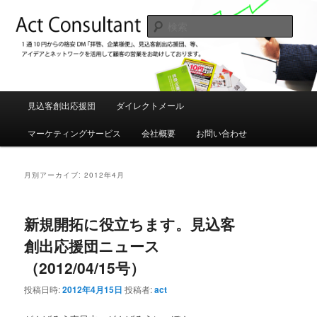
メ
サ
1通10円からの格安DM「拝啓、企業様便」、見込み客創出応援団などアイデ
アを駆使してお客様の売り上げUPをお手伝いしております。
イ
ブ
検
ン
コ
索
コ
ン
アクトコンサルタント 格安DM発
ン
テ
送、見込み客創出応援団
テ
ン
ン
ツ
メ
見込客創出応援団
ダイレクトメール
ツ
へ
イ
へ
移
ン
マーケティングサービス
会社概要
お問い合わせ
移
動
メ
動
ニ
ュ
月別アーカイブ:
2012年4月
ー
新規開拓に役立ちます。見込客
創出応援団ニュース
（2012/04/15号）
投稿日時:
2012年4月15日
投稿者:
act