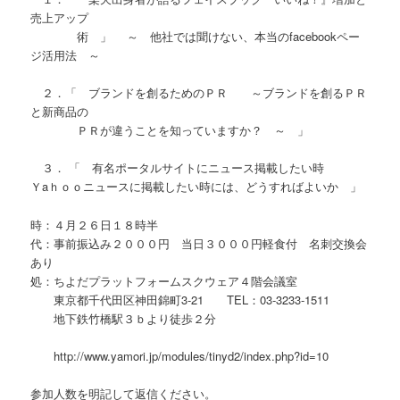
売上アップ
術 」 ～ 他社では聞けない、本当のfacebookペー
ジ活用法 ～
２．「 ブランドを創るためのＰＲ ～ブランドを創るＰＲ
と新商品の
ＰＲが違うことを知っていますか？ ～ 」
３． 「 有名ポータルサイトにニュース掲載したい時
Ｙaｈｏｏニュースに掲載したい時には、どうすればよいか 」
時：４月２６日１８時半
代：事前振込み２０００円 当日３０００円軽食付 名刺交換会
あり
処：ちよだプラットフォームスクウェア４階会議室
東京都千代田区神田錦町3‐21 TEL：03-3233-1511
地下鉄竹橋駅３ｂより徒歩２分
http://www.yamori.jp/modules/tinyd2/index.php?id=10
参加人数を明記して返信ください。