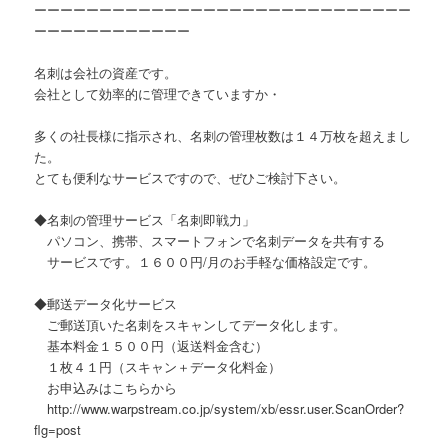
ーーーーーーーーーーーーーーーーーーーーーーーーーーーーー
ーーーーーーーーーーーー
名刺は会社の資産です。
会社として効率的に管理できていますか・
多くの社長様に指示され、名刺の管理枚数は１４万枚を超えまし
た。
とても便利なサービスですので、ぜひご検討下さい。
◆名刺の管理サービス「名刺即戦力」
パソコン、携帯、スマートフォンで名刺データを共有する
サービスです。１６００円/月のお手軽な価格設定です。
◆郵送データ化サービス
ご郵送頂いた名刺をスキャンしてデータ化します。
基本料金１５００円（返送料金含む）
１枚４１円（スキャン＋データ化料金）
お申込みはこちらから
http://www.warpstream.co.jp/system/xb/essr.user.ScanOrder?
flg=post