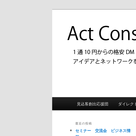
メ
サ
1通10円からの格安DM「拝
イ
ブ
上げUPをお手伝いしておりま
ン
コ
アクトコンサ
コ
ン
客創出応援団
ン
テ
テ
ン
ン
ツ
ツ
へ
へ
移
移
動
動
メ
見込客創出応援団
ダイレク
イ
ン
メ
最近の投稿
ニ
セミナー 交流会 ビジネス情