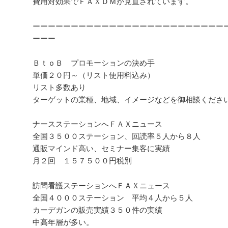
費用対効果でＦＡＸＤＭが見直されています。
ーーーーーーーーーーーーーーーーーーーーーーーーー
ーーー
ＢｔｏＢ プロモーションの決め手
単価２０円～（リスト使用料込み）
リスト多数あり
ターゲットの業種、地域、イメージなどを御相談くださ
ナースステーションへＦＡＸニュース
全国３５００ステーション、回読率５人から８人
通販マインド高い、セミナー集客に実績
月２回 １５７５００円税別
訪問看護ステーションへＦＡＸニュース
全国４０００ステーション 平均４人から５人
カーデガンの販売実績３５０件の実績
中高年層が多い。