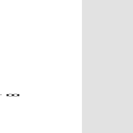
■□■□■