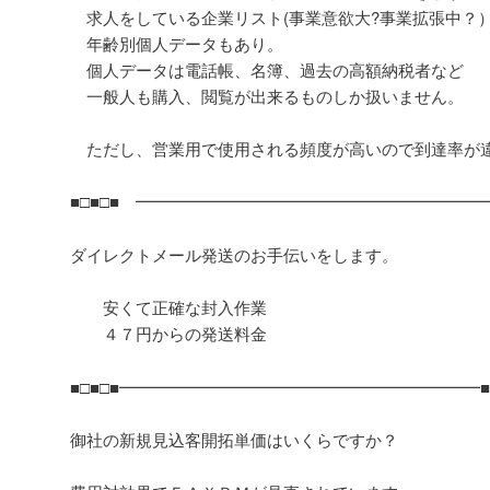
求人をしている企業リスト(事業意欲大?事業拡張中？
年齢別個人データもあり。
個人データは電話帳、名簿、過去の高額納税者など
一般人も購入、閲覧が出来るものしか扱いません。
ただし、営業用で使用される頻度が高いので到達率が
■□■□■ ━━━━━━━━━━━━━━━━━━━━━━ 
ダイレクトメール発送のお手伝いをします。
安くて正確な封入作業
４７円からの発送料金
■□■□■━━━━━━━━━━━━━━━━━━━━━━■□
御社の新規見込客開拓単価はいくらですか？