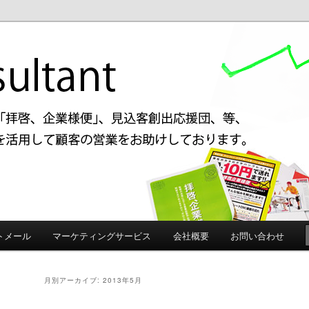
啓、企業様便」、見込み客創出応援団などアイデアを駆使してお客様の売り
す。
ルタント 格安DM発送、見込み
トメール
マーケティングサービス
会社概要
お問い合わせ
月別アーカイブ:
2013年5月