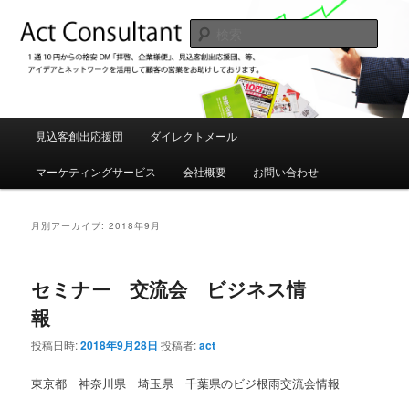
メ
サ
1通10円からの格安DM「拝啓、企業様便」、見込み客創出応援団などアイデ
アを駆使してお客様の売り上げUPをお手伝いしております。
イ
ブ
検
ン
コ
索
コ
ン
アクトコンサルタント 格安DM発
ン
テ
送、見込み客創出応援団
テ
ン
ン
ツ
メ
見込客創出応援団
ダイレクトメール
ツ
へ
イ
へ
移
ン
マーケティングサービス
会社概要
お問い合わせ
移
動
メ
動
ニ
ュ
月別アーカイブ:
2018年9月
ー
セミナー 交流会 ビジネス情
報
投稿日時:
2018年9月28日
投稿者:
act
東京都 神奈川県 埼玉県 千葉県のビジ根雨交流会情報