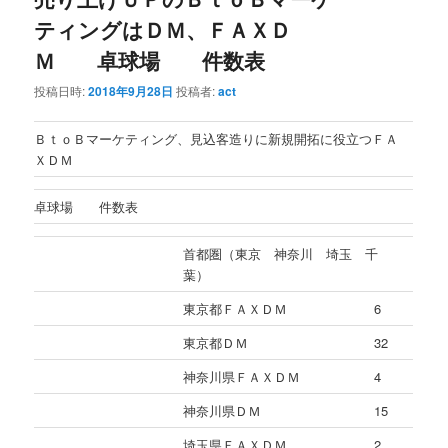
ティングはＤＭ、ＦＡＸＤ
Ｍ 卓球場 件数表
投稿日時:
2018年9月28日
投稿者:
act
ＢｔｏＢマーケティング、見込客造りに新規開拓に役立つＦＡ
ＸＤＭ
卓球場 件数表
首都圏（東京 神奈川 埼玉 千
葉）
東京都ＦＡＸＤＭ
6
東京都ＤＭ
32
神奈川県ＦＡＸＤＭ
4
神奈川県ＤＭ
15
埼玉県ＦＡＸＤＭ
2