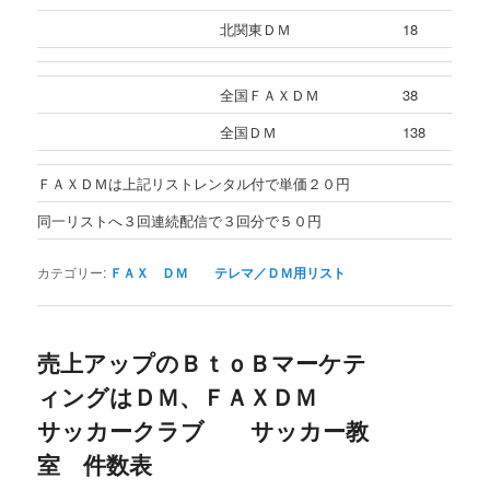
北関東ＤＭ
18
全国ＦＡＸＤＭ
38
全国ＤＭ
138
ＦＡＸＤＭは上記リストレンタル付で単価２０円
同一リストへ３回連続配信で３回分で５０円
カテゴリー:
ＦＡＸ ＤＭ テレマ／ＤＭ用リスト
売上アップのＢｔｏＢマーケテ
ィングはＤＭ、ＦＡＸＤＭ
サッカークラブ サッカー教
室 件数表