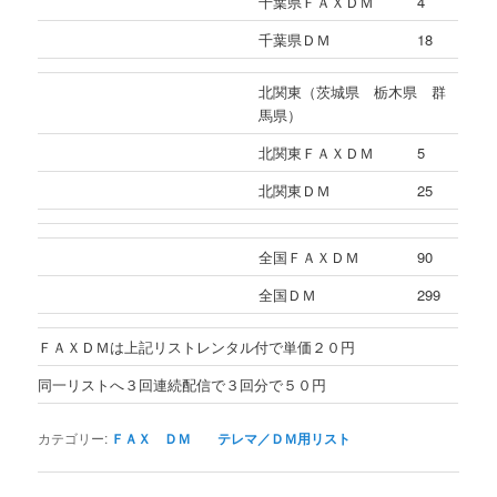
千葉県ＦＡＸＤＭ
4
千葉県ＤＭ
18
北関東（茨城県 栃木県 群
馬県）
北関東ＦＡＸＤＭ
5
北関東ＤＭ
25
全国ＦＡＸＤＭ
90
全国ＤＭ
299
ＦＡＸＤＭは上記リストレンタル付で単価２０円
同一リストへ３回連続配信で３回分で５０円
カテゴリー:
ＦＡＸ ＤＭ テレマ／ＤＭ用リスト