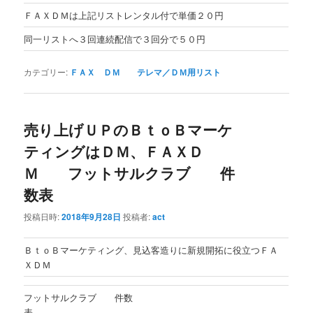
ＦＡＸＤＭは上記リストレンタル付で単価２０円
同一リストへ３回連続配信で３回分で５０円
カテゴリー:
ＦＡＸ ＤＭ テレマ／ＤＭ用リスト
売り上げＵＰのＢｔｏＢマーケ
ティングはＤＭ、ＦＡＸＤ
Ｍ フットサルクラブ 件
数表
投稿日時:
2018年9月28日
投稿者:
act
ＢｔｏＢマーケティング、見込客造りに新規開拓に役立つＦＡ
ＸＤＭ
フットサルクラブ 件数
表