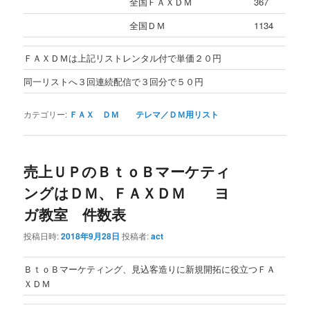
全国ＦＡＸＤＭ
367
全国ＤＭ
1134
ＦＡＸＤＭは上記リストレンタル付で単価２０円
同一リストへ３回連続配信で３回分で５０円
カテゴリー:
ＦＡＸ ＤＭ テレマ／ＤＭ用リスト
売上ＵＰのＢｔｏＢマーケティ
ングはＤＭ、ＦＡＸＤＭ ヨ
ガ教室 件数表
投稿日時:
2018年9月28日
投稿者:
act
ＢｔｏＢマーケティング、見込客造りに新規開拓に役立つＦＡ
ＸＤＭ