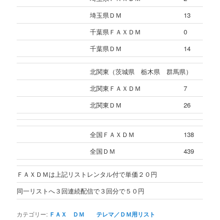
埼玉県ＤＭ
13
千葉県ＦＡＸＤＭ
0
千葉県ＤＭ
14
北関東（茨城県 栃木県 群馬県）
北関東ＦＡＸＤＭ
7
北関東ＤＭ
26
全国ＦＡＸＤＭ
138
全国ＤＭ
439
ＦＡＸＤＭは上記リストレンタル付で単価２０円
同一リストへ３回連続配信で３回分で５０円
カテゴリー:
ＦＡＸ ＤＭ テレマ／ＤＭ用リスト