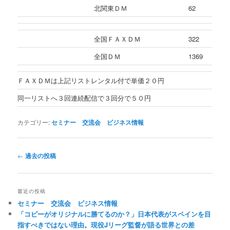
北関東ＤＭ
62
全国ＦＡＸＤＭ
322
全国ＤＭ
1369
ＦＡＸＤＭは上記リストレンタル付で単価２０円
同一リストへ３回連続配信で３回分で５０円
カテゴリー:
セミナー 交流会 ビジネス情報
投
←
過去の投稿
稿
ナ
ビ
最近の投稿
ゲ
セミナー 交流会 ビジネス情報
ー
「コピーがオリジナルに勝てるのか？」日本代表がスペインを目
シ
指すべきではない理由。現役Jリーグ監督が語る世界との差
ョ