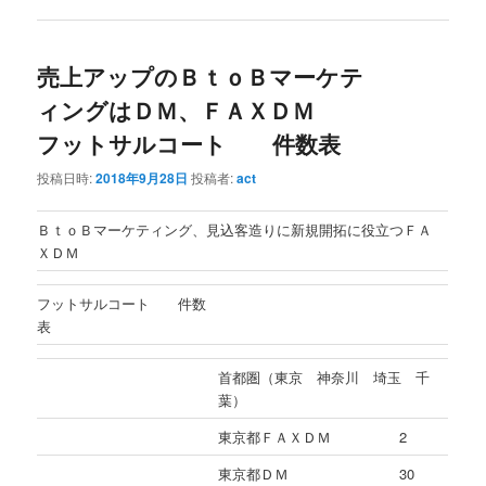
売上アップのＢｔｏＢマーケテ
ィングはＤＭ、ＦＡＸＤＭ
フットサルコート 件数表
投稿日時:
2018年9月28日
投稿者:
act
ＢｔｏＢマーケティング、見込客造りに新規開拓に役立つＦＡ
ＸＤＭ
フットサルコート 件数
表
首都圏（東京 神奈川 埼玉 千
葉）
東京都ＦＡＸＤＭ
2
東京都ＤＭ
30