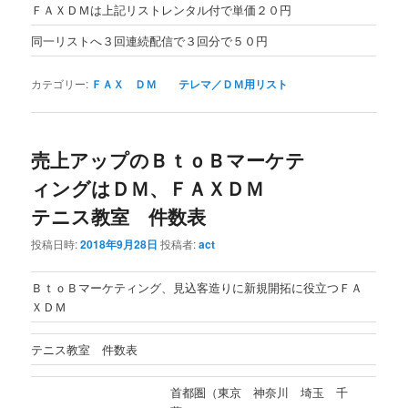
ＦＡＸＤＭは上記リストレンタル付で単価２０円
同一リストへ３回連続配信で３回分で５０円
カテゴリー:
ＦＡＸ ＤＭ テレマ／ＤＭ用リスト
売上アップのＢｔｏＢマーケテ
ィングはＤＭ、ＦＡＸＤＭ
テニス教室 件数表
投稿日時:
2018年9月28日
投稿者:
act
ＢｔｏＢマーケティング、見込客造りに新規開拓に役立つＦＡ
ＸＤＭ
テニス教室 件数表
首都圏（東京 神奈川 埼玉 千