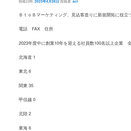
投稿日時:
2023年4月26日
投稿者:
act
ＢｔｏＢマーケティング、見込客造りに新規開拓に役立
電話 FAX 住所
2023年度中に創業10年を迎える社員数100名以上企業 
北海道 1
東北 6
関東 35
甲信越 0
北陸 2
東海 6