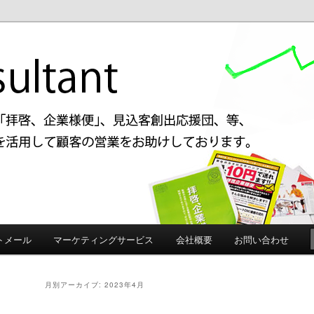
啓、企業様便」、見込み客創出応援団などアイデアを駆使してお客様の売り
す。
ルタント 格安DM発送、見込み
トメール
マーケティングサービス
会社概要
お問い合わせ
月別アーカイブ:
2023年4月