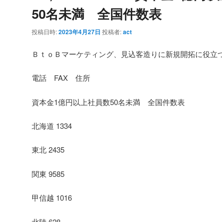
50名未満 全国件数表
投稿日時:
2023年4月27日
投稿者:
act
ＢｔｏＢマーケティング、見込客造りに新規開拓に役立
電話 FAX 住所
資本金1億円以上社員数50名未満 全国件数表
北海道 1334
東北 2435
関東 9585
甲信越 1016
北陸 628