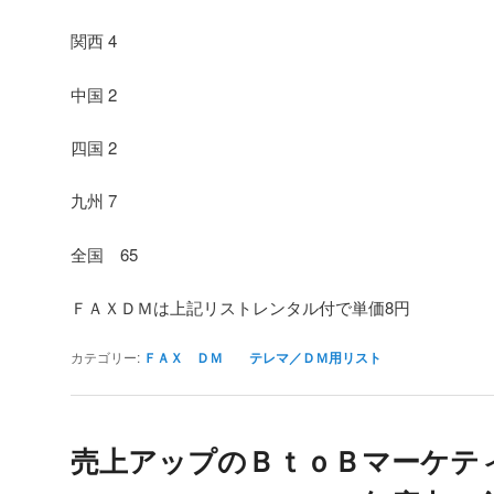
関西 4
中国 2
四国 2
九州 7
全国 65
ＦＡＸＤＭは上記リストレンタル付で単価8円
カテゴリー:
ＦＡＸ ＤＭ テレマ／ＤＭ用リスト
売上アップのＢｔｏＢマーケテ