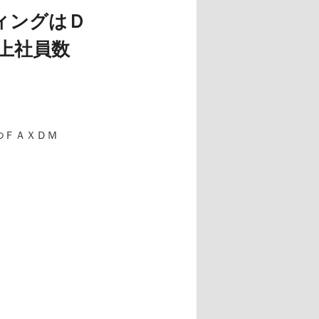
ィングはＤ
上社員数
つＦＡＸＤＭ