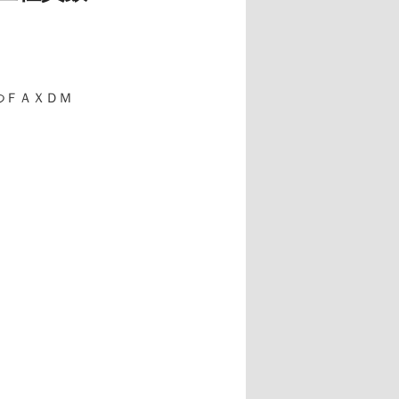
つＦＡＸＤＭ