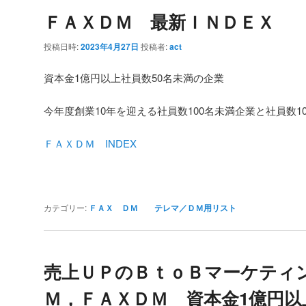
ＦＡＸＤＭ 最新ＩＮＤＥＸ
投稿日時:
2023年4月27日
投稿者:
act
資本金1億円以上社員数50名未満の企業
今年度創業10年を迎える社員数100名未満企業と社員数1
ＦＡＸＤＭ INDEX
カテゴリー:
ＦＡＸ ＤＭ テレマ／ＤＭ用リスト
売上ＵＰのＢｔｏＢマーケティ
Ｍ，ＦＡＸＤＭ 資本金1億円以