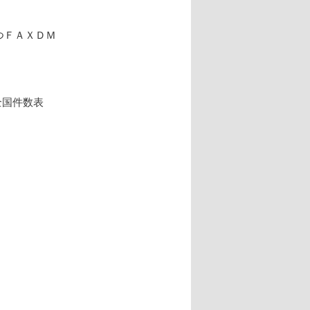
つＦＡＸＤＭ
全国件数表