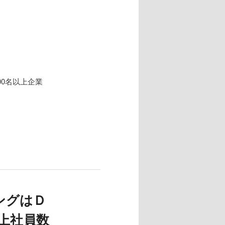
00名以上企業
ングはＤ
上社員数