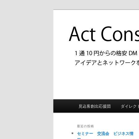
メ
サ
1通10円からの格安DM「拝
イ
ブ
上げUPをお手伝いしておりま
ン
コ
アクトコンサ
コ
ン
客創出応援団
ン
テ
テ
ン
ン
ツ
ツ
へ
へ
移
移
動
動
メ
見込客創出応援団
ダイレク
イ
ン
メ
最近の投稿
ニ
セミナー 交流会 ビジネス情