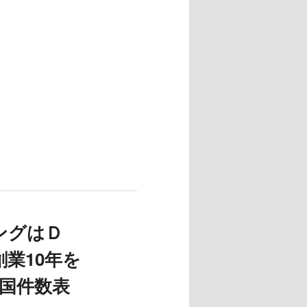
ングはＤ
創業10年を
全国件数表