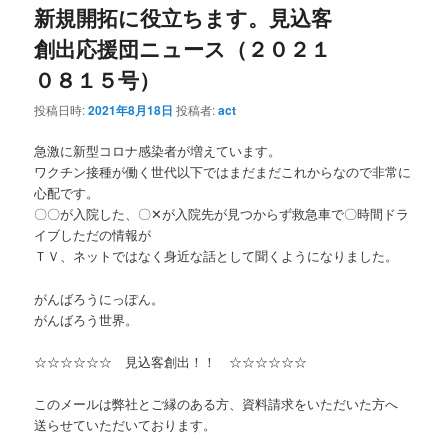
新規開拓に役立ちます。見込客
創出応援団ニュース（２０２１
０８１５号）
投稿日時:
2021年8月18日
投稿者:
act
急激に新型コロナ感染者が増えています。
ワクチン接種が働く世代以下ではまだまだこれからなので非常に
心配です。
〇〇が入院した、〇✕が入院先が見つからず救急車で〇時間ドラ
イブしただの情報が
ＴＶ、ネットではなく身近な話として聞くようになりました。
がんばろうにっぽん。
がんばろう世界。
☆☆☆☆☆☆ 見込客創出！！ ☆☆☆☆☆☆
このメールは弊社とご縁のある方、資料請求をいただいた方へ
送らせていただいております。