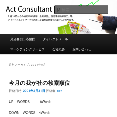
メ
サ
1通10円からの格安DM「拝啓、企業様便」、見込み客創出応援団などアイデ
アを駆使してお客様の売り上げUPをお手伝いしております。
イ
ブ
検
ン
コ
索
コ
ン
アクトコンサルタント 格安DM発
ン
テ
送、見込み客創出応援団
テ
ン
ン
ツ
メ
見込客創出応援団
ダイレクトメール
ツ
へ
イ
へ
移
ン
マーケティングサービス
会社概要
お問い合わせ
移
動
メ
動
ニ
ュ
月別アーカイブ:
2021年8月
ー
今月の我が社の検索順位
投稿日時:
2021年8月31日
投稿者:
act
UP WORDS 8Words
DOWN WORDS 4Words